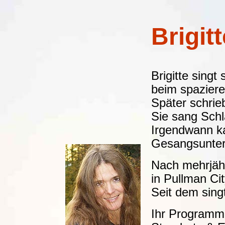
Brigit
Brigitte singt
beim spaziere
Später schrieb
Sie sang Schl
Irgendwann ka
Gesangsunterr
Nach mehrjähr
in Pullman Ci
Seit dem singt
Ihr Programm 